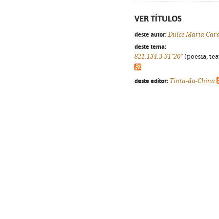
VER TÍTULOS
deste autor:
Dulce Maria Car
deste tema:
821.134.3-31"20"
(poesia, tea
deste editor:
Tinta-da-China