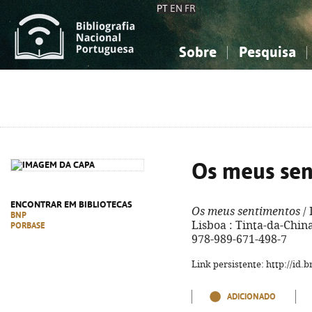
PT
EN
FR
Sobre
Pesquisa
Sobre a Bibliografia Nacional
Simples
Conhecimento, Informação...
Conhecimento, Informação...
Combinada
A
Ciências sociais...
Ciências sociais...
Arte, desporto...
Arte, desporto...
Os meus sen
ENCONTRAR EM BIBLIOTECAS
Os meus sentimentos
/ 
BNP
Lisboa : Tinta-da-China,
PORBASE
978-989-671-498-7
Link persistente: http://id
ADICIONADO