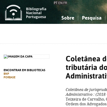
PT
EN
FR
Sobre
Pesquisa
Sobre a Bibliografia Nacional
Simples
Conhecimento, Informação...
Conhecimento, Informação...
Combinada
A
Ciências sociais...
Ciências sociais...
Arte, desporto...
Arte, desporto...
Coletânea d
tributária 
ENCONTRAR EM BIBLIOTECAS
Administrat
BNP
PORBASE
Coletânea de jurisprud
Administrativo
: (2018 
Teixeira de Carvalho, 
Ordem dos Advogados. 