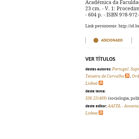
Académica da Faculdade
23 cm. - V. 1: Procedim
- 604 p. - ISBN 978-972-
Link persistente: http://id
ADICIONADO
VER TÍTULOS
destes autores:
Portugal. Sup
Teixeira de Carvalho
,
Ord
Lisboa
deste tema:
336.22(469)
(sociologia, polít
deste editor:
AAFDL - Associa
Lisboa