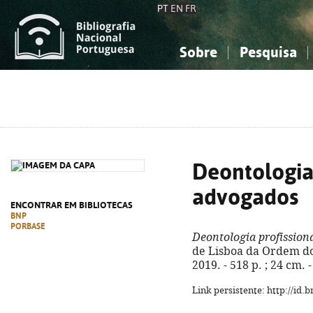
PT
EN
FR
Sobre
Pesquisa
Sobre a Bibliografia Nacional
Simples
Conhecimento, Informação...
Conhecimento, Informação...
Combinada
A
Ciências sociais...
Ciências sociais...
Arte, desporto...
Arte, desporto...
Deontologia 
advogados
ENCONTRAR EM BIBLIOTECAS
BNP
PORBASE
Deontologia profission
de Lisboa da Ordem do
2019. - 518 p. ; 24 cm.
Link persistente: http://id