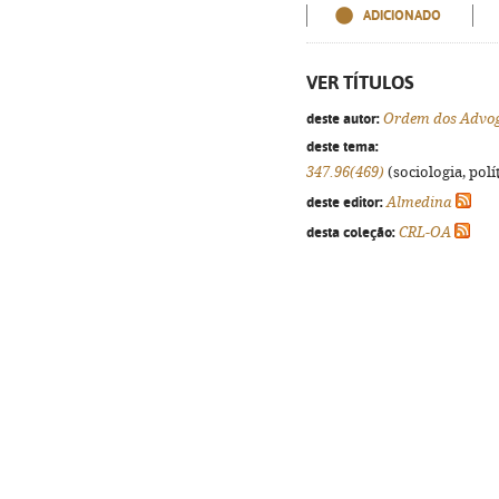
ADICIONADO
VER TÍTULOS
deste autor:
Ordem dos Advoga
deste tema:
347.96(469)
(sociologia, polít
deste editor:
Almedina
desta coleção:
CRL-OA