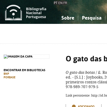
PT
EN
FR
Sobre
Pesquisa
Sobre a Bibliografia Nacional
Simples
Conhecimento, Informação...
Conhecimento, Informação...
Combinada
A
Ciências sociais...
Ciências sociais...
Arte, desporto...
Arte, desporto...
O gato das 
ENCONTRAR EM BIBLIOTECAS
O gato das botas
/ il. R
BNP
ed. - [S.l.] : Joybooks, 2
PORBASE
primeiros contos clássic
978-989-707-979-5
Link persistente: http://id
ADICIONADO