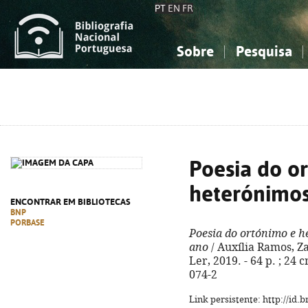
PT
EN
FR
Sobre
Pesquisa
Sobre a Bibliografia Nacional
Simples
Conhecimento, Informação...
Conhecimento, Informação...
Combinada
A
Ciências sociais...
Ciências sociais...
Arte, desporto...
Arte, desporto...
Poesia do o
heterónimos
ENCONTRAR EM BIBLIOTECAS
BNP
PORBASE
Poesia do ortónimo e h
ano
/ Auxília Ramos, Zai
Ler, 2019. - 64 p. ; 24
074-2
Link persistente: http://id