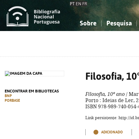
PT
EN
FR
Sobre
Pesquisa
Sobre a Bibliografia Nacional
Simples
Conhecimento, Informação...
Conhecimento, Informação...
Combinada
A
Ciências sociais...
Ciências sociais...
Arte, desporto...
Arte, desporto...
Filosofia, 10
ENCONTRAR EM BIBLIOTECAS
Filosofia, 10º ano
/ Mart
BNP
Porto : Ideias de Ler, 2
PORBASE
ISBN 978-989-740-054-
Link persistente: http://id
ADICIONADO