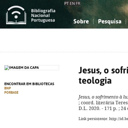
PT
EN
FR
Sobre
Pesquisa
Sobre a Bibliografia Nacional
Simples
Conhecimento, Informação...
Conhecimento, Informação...
Combinada
A
Ciências sociais...
Ciências sociais...
Arte, desporto...
Arte, desporto...
Jesus, o sof
teologia
ENCONTRAR EM BIBLIOTECAS
BNP
PORBASE
Jesus, o sofrimento à lu
; coord. literária Teres
D.L. 2020. - 171 p. ; 2
Link persistente: http://id