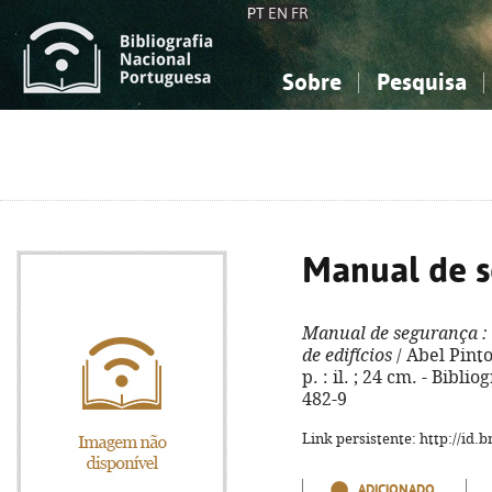
PT
EN
FR
Sobre
Pesquisa
Sobre a Bibliografia Nacional
Simples
Conhecimento, Informação...
Conhecimento, Informação...
Combinada
A
Ciências sociais...
Ciências sociais...
Arte, desporto...
Arte, desporto...
Manual de 
Manual de segurança
:
de edifícios
/ Abel Pinto.
p. : il. ; 24 cm. - Bibli
482-9
Link persistente: http://id
ADICIONADO