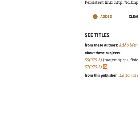
Persistent link: http://id.b
ADDED
CLEA
SEE TITLES
from these authors:
Adão Men
about these subjects:
55(075.3)
(matemáticas, física
57(075.3)
from this publisher :
Editorial