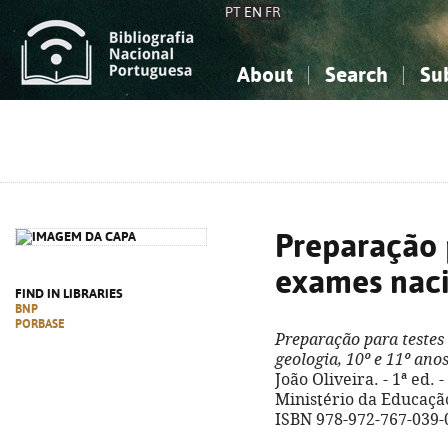
PT
EN
FR
About
Search
Su
About the National Bibliograp
Simple search
Knowledge, Information...
Knowledge, Information...
Advanced s
Social Sciences
Social Sciences
The Arts, Sport...
The Arts, Sport...
Preparação 
exames naci
FIND IN LIBRARIES
BNP
PORBASE
Preparação para testes
geologia, 10º e 11º ano
João Oliveira. - 1ª ed.
Ministério da Educação e
ISBN 978-972-767-039-