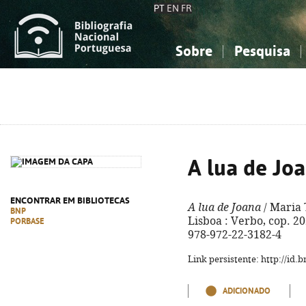
PT
EN
FR
Sobre
Pesquisa
Sobre a Bibliografia Nacional
Simples
Conhecimento, Informação...
Conhecimento, Informação...
Combinada
A
Ciências sociais...
Ciências sociais...
Arte, desporto...
Arte, desporto...
A lua de Jo
ENCONTRAR EM BIBLIOTECAS
A lua de Joana
/ Maria 
BNP
Lisboa : Verbo, cop. 2020
PORBASE
978-972-22-3182-4
Link persistente: http://id
ADICIONADO