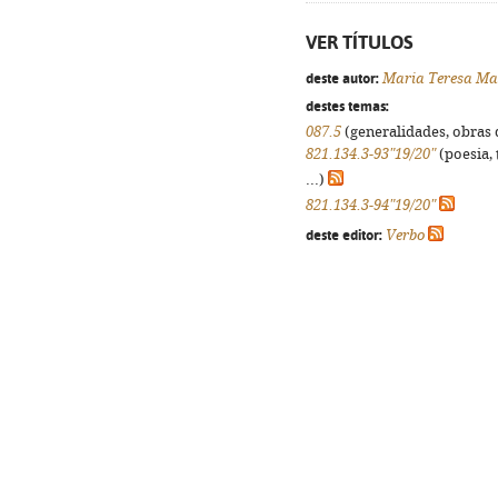
VER TÍTULOS
deste autor:
Maria Teresa Ma
destes temas:
087.5
(generalidades, obras d
821.134.3-93"19/20"
(poesia, 
...)
821.134.3-94"19/20"
deste editor:
Verbo