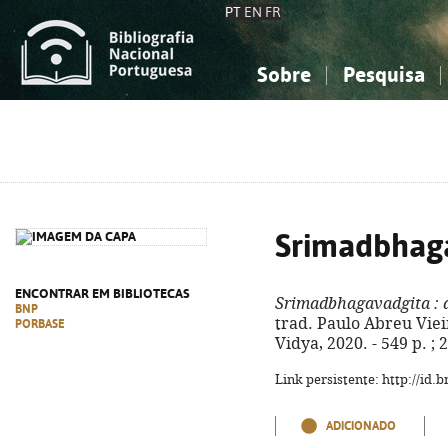
PT
EN
FR
Sobre
Pesquisa
Sobre a Bibliografia Nacional
Simples
Conhecimento, Informação...
Conhecimento, Informação...
Combinada
A
Ciências sociais...
Ciências sociais...
Arte, desporto...
Arte, desporto...
Srimadbhag
ENCONTRAR EM BIBLIOTECAS
Srimadbhagavadgita
: 
BNP
trad. Paulo Abreu Vieira
PORBASE
Vidya, 2020. - 549 p. ;
Link persistente: http://id
ADICIONADO