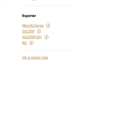
Exportar
MarcXchange
ISO2709
ISO2709(ISIS)
RIS
Ver a minha lista