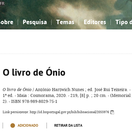
FR
Sobre
Pesquisa
Temas
Editores
Tipo 
obre a Bibliografia Nacional
imples
onhecimento, Informação...
onhecimento, Informação...
Combinada
A minha lista
Como utilizar
Filosofia, psicologia...
Filosofia, psicologia...
Perguntas frequente
iências sociais...
iências sociais...
Ciências exatas e naturais...
Ciências exatas e naturais...
rte, desporto...
rte, desporto...
Literatura, linguística...
Literatura, linguística...
O livro de Ónio
O livro de Ónio
/ António Hartwich Nunes ; ed. José Rui Teixeira. -
1ª ed. - Maia : Cosmorama, 2020. - 219, [8] p. ; 20 cm. - (Memorial 
2). - ISBN 978-989-8029-75-1
Link persistente: http://id.bnportugal.gov.pt/bib/bibnacional/2055976
ADICIONADO
RETIRAR DA LISTA