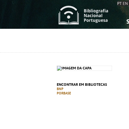
PT
EN
S
S
C
C
C
C
A
A
ENCONTRAR EM BIBLIOTECAS
BNP
PORBASE