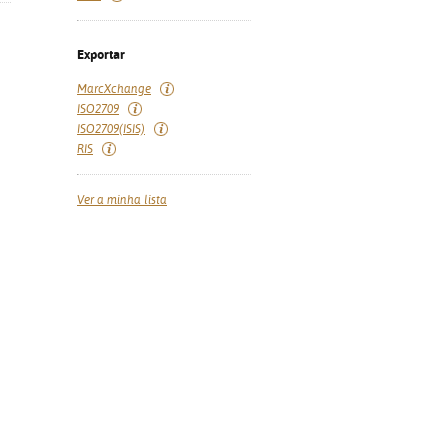
Exportar
MarcXchange
ISO2709
ISO2709(ISIS)
RIS
Ver a minha lista