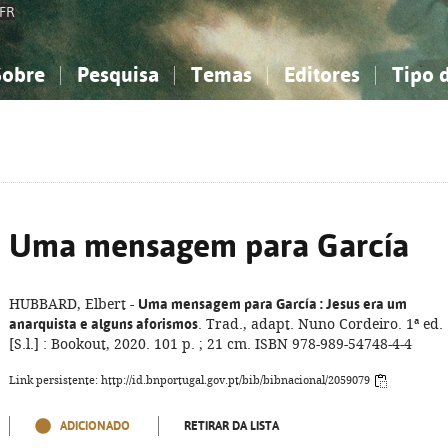
FR
Sobre
Pesquisa
Temas
Editores
Tipo 
obre a Bibliografia Nacional
imples
onhecimento, Informação...
onhecimento, Informação...
Combinada
A minha lista
Como utilizar
Filosofia, psicologia...
Filosofia, psicologia...
Perguntas frequente
iências sociais...
iências sociais...
Ciências exatas e naturais...
Ciências exatas e naturais...
rte, desporto...
rte, desporto...
Literatura, linguística...
Literatura, linguística...
Uma mensagem para García
HUBBARD, Elbert -
Uma mensagem para García
: Jesus era um
anarquista e alguns aforismos
. Trad., adapt. Nuno Cordeiro. 1ª ed.
[S.l.] : Bookout, 2020. 101 p. ; 21 cm. ISBN 978-989-54748-4-4
Link persistente: http://id.bnportugal.gov.pt/bib/bibnacional/2059079
ADICIONADO
RETIRAR DA LISTA