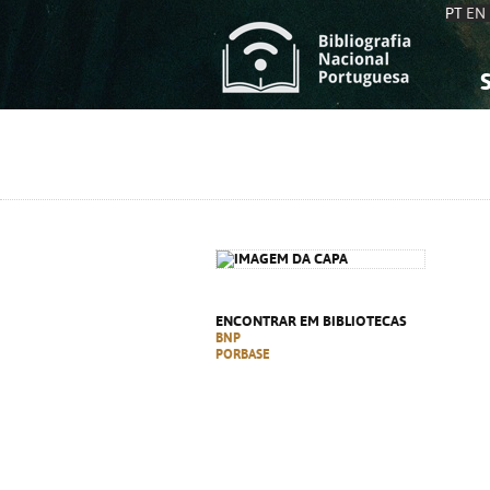
PT
EN
S
S
C
C
C
C
A
A
ENCONTRAR EM BIBLIOTECAS
BNP
PORBASE