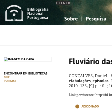
PT
EN
FR
Sobre
Pesquisa
Sobre a Bibliografia Nacional
Simples
Conhecimento, Informação...
Conhecimento, Informação...
Combinada
A
Ciências sociais...
Ciências sociais...
Arte, desporto...
Arte, desporto...
Fluviário d
ENCONTRAR EM BIBLIOTECAS
GONÇALVES, Daniel -
BNP
efabulações, epístolas
.
PORBASE
2019. 135, [9] p. : il. 
Link persistente: http://id
ADICIONADO