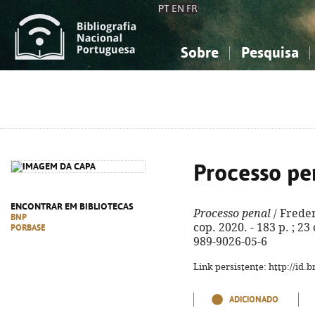
PT
EN
FR
Sobre
Pesquisa
Sobre a Bibliografia Nacional
Simples
Conhecimento, Informação...
Conhecimento, Informação...
Combinada
A
Ciências sociais...
Ciências sociais...
Arte, desporto...
Arte, desporto...
Processo pe
ENCONTRAR EM BIBLIOTECAS
Processo penal
/ Freder
BNP
cop. 2020. - 183 p. ; 23
PORBASE
989-9026-05-6
Link persistente: http://id
ADICIONADO