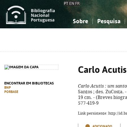
PT
EN
FR
Sobre
Pesquisa
Sobre a Bibliografia Nacional
Simples
Conhecimento, Informação...
Conhecimento, Informação...
Combinada
A
Ciências sociais...
Ciências sociais...
Arte, desporto...
Arte, desporto...
Carlo Acutis
ENCONTRAR EM BIBLIOTECAS
Carlo Acutis
: um santo
BNP
Santos ; des. ZuCosta. - 
PORBASE
19 cm. - (Breves biogra
577-419-9
Link persistente: http://id
ADICIONADO