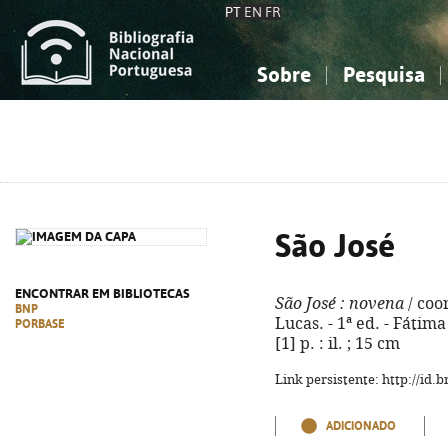
PT
EN
FR
Sobre
Pesquisa
Sobre a Bibliografia Nacional
Simples
Conhecimento, Informação...
Conhecimento, Informação...
Combinada
A
Ciências sociais...
Ciências sociais...
Arte, desporto...
Arte, desporto...
São José
ENCONTRAR EM BIBLIOTECAS
São José
: novena
/ coo
BNP
Lucas. - 1ª ed. - Fátima
PORBASE
[1] p. : il. ; 15 cm
Link persistente: http://id
ADICIONADO