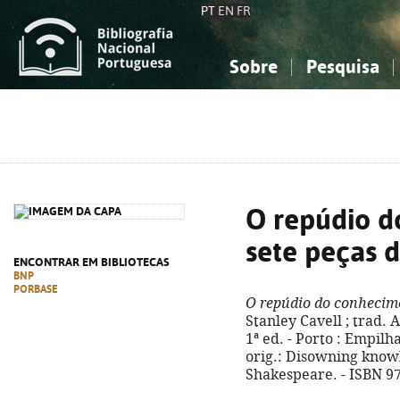
PT
EN
FR
Sobre
Pesquisa
Sobre a Bibliografia Nacional
Simples
Conhecimento, Informação...
Conhecimento, Informação...
Combinada
A
Ciências sociais...
Ciências sociais...
Arte, desporto...
Arte, desporto...
O repúdio 
sete peças 
ENCONTRAR EM BIBLIOTECAS
BNP
PORBASE
O repúdio do conhecim
Stanley Cavell ; trad. 
1ª ed. - Porto : Empilhad
orig.: Disowning knowl
Shakespeare. - ISBN 9