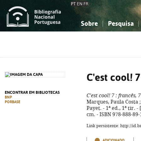
PT
EN
FR
Sobre
Pesquisa
Sobre a Bibliografia Nacional
Simples
Conhecimento, Informação...
Conhecimento, Informação...
Combinada
A
Ciências sociais...
Ciências sociais...
Arte, desporto...
Arte, desporto...
C'est cool! 7
ENCONTRAR EM BIBLIOTECAS
C'est cool! 7
: francês, 
BNP
Marques, Paula Costa ; 
PORBASE
Payet. - 1ª ed., 1ª tir. - 
cm. - ISBN 978-888-89-
Link persistente: http://id
ADICIONADO