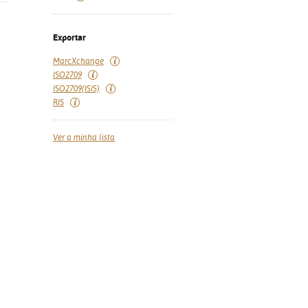
Exportar
MarcXchange
ISO2709
ISO2709(ISIS)
RIS
Ver a minha lista