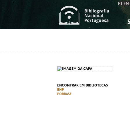
PT
EN
S
S
C
C
C
C
A
A
ENCONTRAR EM BIBLIOTECAS
BNP
PORBASE