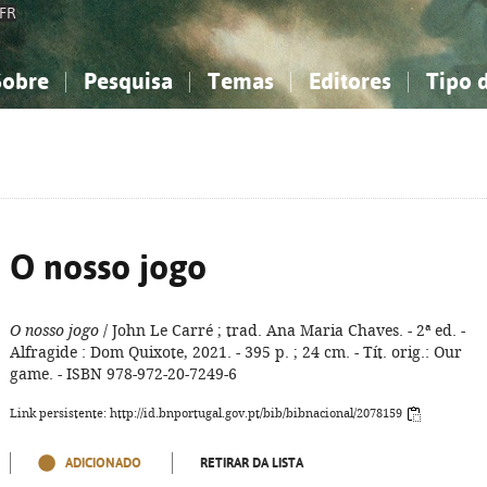
FR
Sobre
Pesquisa
Temas
Editores
Tipo 
obre a Bibliografia Nacional
imples
onhecimento, Informação...
onhecimento, Informação...
Combinada
A minha lista
Como utilizar
Filosofia, psicologia...
Filosofia, psicologia...
Perguntas frequente
iências sociais...
iências sociais...
Ciências exatas e naturais...
Ciências exatas e naturais...
rte, desporto...
rte, desporto...
Literatura, linguística...
Literatura, linguística...
O nosso jogo
O nosso jogo
/ John Le Carré ; trad. Ana Maria Chaves. - 2ª ed. -
Alfragide : Dom Quixote, 2021. - 395 p. ; 24 cm. - Tít. orig.: Our
game. - ISBN 978-972-20-7249-6
Link persistente: http://id.bnportugal.gov.pt/bib/bibnacional/2078159
ADICIONADO
RETIRAR DA LISTA