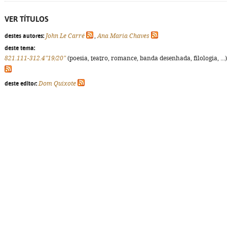
VER TÍTULOS
destes autores:
John Le Carré
,
Ana Maria Chaves
deste tema:
821.111-312.4"19/20"
(poesia, teatro, romance, banda desenhada, filologia, ...)
deste editor:
Dom Quixote