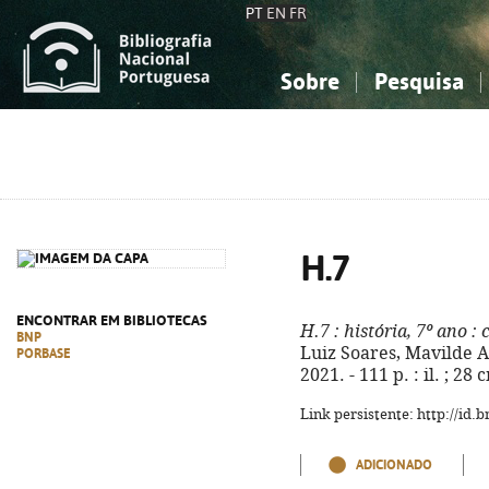
PT
EN
FR
Sobre
Pesquisa
Sobre a Bibliografia Nacional
Simples
Conhecimento, Informação...
Conhecimento, Informação...
Combinada
A
Ciências sociais...
Ciências sociais...
Arte, desporto...
Arte, desporto...
H.7
ENCONTRAR EM BIBLIOTECAS
H.7
: história, 7º ano
: 
BNP
Luiz Soares, Mavilde Al
PORBASE
2021. - 111 p. : il. ; 2
Link persistente: http://id
ADICIONADO