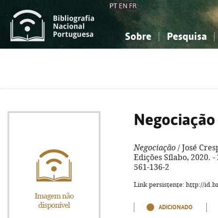
PT
EN
FR
Sobre
Pesquisa
Sobre a Bibliografia Nacional
Simples
Conhecimento, Informação...
Conhecimento, Informação...
Combinada
A
Ciências sociais...
Ciências sociais...
Arte, desporto...
Arte, desporto...
Negociação
Negociação
/ José Cresp
Edições Sílabo, 2020. - 
561-136-2
Link persistente: http://id
ADICIONADO