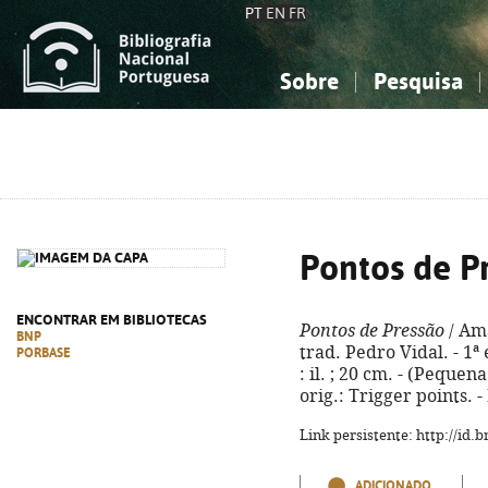
PT
EN
FR
Sobre
Pesquisa
Sobre a Bibliografia Nacional
Simples
Conhecimento, Informação...
Conhecimento, Informação...
Combinada
A
Ciências sociais...
Ciências sociais...
Arte, desporto...
Arte, desporto...
Pontos de P
ENCONTRAR EM BIBLIOTECAS
Pontos de Pressão
/ Ama
BNP
trad. Pedro Vidal. - 1ª 
PORBASE
: il. ; 20 cm. - (Pequen
orig.: Trigger points. 
Link persistente: http://id
ADICIONADO