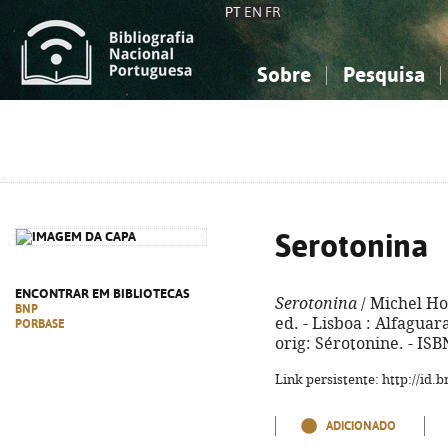
PT
EN
FR
Sobre
Pesquisa
Sobre a Bibliografia Nacional
Simples
Conhecimento, Informação...
Conhecimento, Informação...
Combinada
A
Ciências sociais...
Ciências sociais...
Arte, desporto...
Arte, desporto...
Serotonina
ENCONTRAR EM BIBLIOTECAS
Serotonina
/ Michel Ho
BNP
ed. - Lisboa : Alfaguara,
PORBASE
orig: Sérotonine. - IS
Link persistente: http://id
ADICIONADO