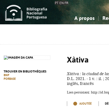
PT
EN
FR
A propos
Re
La Bibliographie Nationale
Simple
Connaissance, Information...
Connaissance, Information...
Avancée
Mes 
Sciences sociales...
Sciences sociales...
Arts, sport...
Arts, sport...
Xàtiva
TROUVER EN BIBLIOTHÈQUES
Xàtiva
: la ciudad de la
BNP
D.L. 2021. - 1 v. : il. ;
PORBASE
inglês, francês
Lien persistant: http://id.
AJOUTÉÉ
DÉ