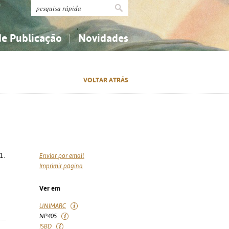
de Publicação
Novidades
s
Religião...
Religião...
VOLTAR ATRÁS
Ciências aplicadas...
Ciências aplicadas...
História, geografia, biografias...
História, geografia, biografias...
1.
Enviar por email
Imprimir página
Ver em
UNIMARC
NP405
ISBD