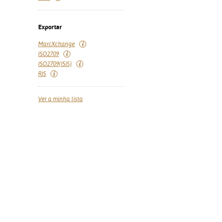
Exportar
MarcXchange
ISO2709
ISO2709(ISIS)
RIS
Ver a minha lista