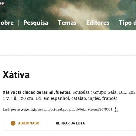
FR
Sobre
Pesquisa
Temas
Editores
Tipo 
obre a Bibliografia Nacional
imples
onhecimento, Informação...
onhecimento, Informação...
Combinada
A minha lista
Como utilizar
Filosofia, psicologia...
Filosofia, psicologia...
Perguntas frequente
iências sociais...
iências sociais...
Ciências exatas e naturais...
Ciências exatas e naturais...
rte, desporto...
rte, desporto...
Literatura, linguística...
Literatura, linguística...
Xàtiva
Xàtiva
: la ciudad de las mil fuentes
. Souselas : Grupo Gala, D.L. 202
1 v. : il. ; 20 cm. Ed. em espanhol, catalão, inglês, francês
Link persistente: http://id.bnportugal.gov.pt/bib/bibnacional/2079331
ADICIONADO
RETIRAR DA LISTA