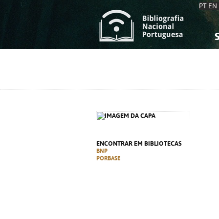
PT
EN
S
S
C
C
C
C
A
A
ENCONTRAR EM BIBLIOTECAS
BNP
PORBASE