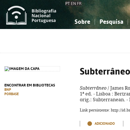
PT
EN
FR
Sobre
Pesquisa
Sobre a Bibliografia Nacional
Simples
Conhecimento, Informação...
Conhecimento, Informação...
Combinada
A
Ciências sociais...
Ciências sociais...
Arte, desporto...
Arte, desporto...
Subterrâne
ENCONTRAR EM BIBLIOTECAS
Subterrâneo
/ James Rol
BNP
1ª ed. - Lisboa : Bertran
PORBASE
orig.: Subterranean. -
Link persistente: http://id
ADICIONADO