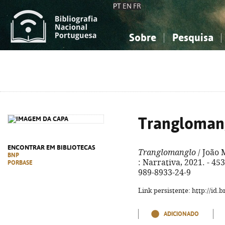
PT
EN
FR
Sobre
Pesquisa
Sobre a Bibliografia Nacional
Simples
Conhecimento, Informação...
Conhecimento, Informação...
Combinada
A
Ciências sociais...
Ciências sociais...
Arte, desporto...
Arte, desporto...
Trangloman
ENCONTRAR EM BIBLIOTECAS
Tranglomanglo
/ João 
BNP
: Narrativa, 2021. - 453
PORBASE
989-8933-24-9
Link persistente: http://id
ADICIONADO