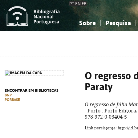
PT
EN
FR
Sobre
Pesquisa
Sobre a Bibliografia Nacional
Simples
Conhecimento, Informação...
Conhecimento, Informação...
Combinada
A
Ciências sociais...
Ciências sociais...
Arte, desporto...
Arte, desporto...
O regresso 
Paraty
ENCONTRAR EM BIBLIOTECAS
BNP
PORBASE
O regresso de Júlia Ma
- Porto : Porto Editora,
978-972-0-03404-5
Link persistente: http://id