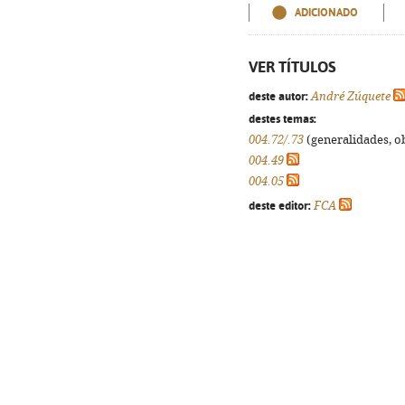
ADICIONADO
VER TÍTULOS
deste autor:
André Zúquete
destes temas:
004.72/.73
(generalidades, obr
004.49
004.05
deste editor:
FCA