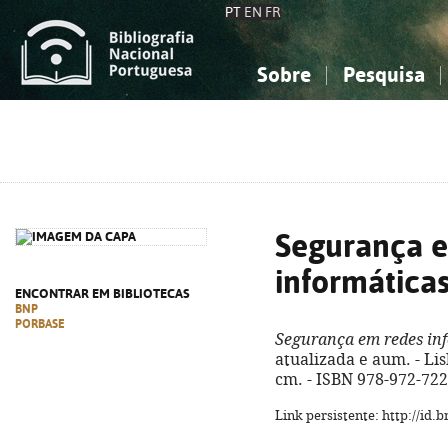
PT
EN
FR
Sobre
Pesquisa
Sobre a Bibliografia Nacional
Simples
Conhecimento, Informação...
Conhecimento, Informação...
Combinada
A
Ciências sociais...
Ciências sociais...
Arte, desporto...
Arte, desporto...
Segurança 
informática
ENCONTRAR EM BIBLIOTECAS
BNP
PORBASE
Segurança em redes in
atualizada e aum. - Lisb
cm. - ISBN 978-972-722
Link persistente: http://id