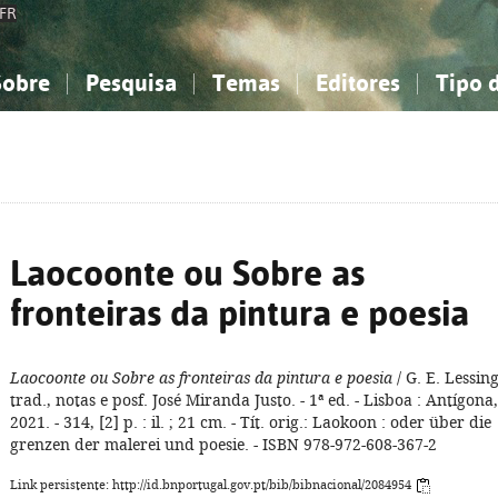
FR
Sobre
Pesquisa
Temas
Editores
Tipo 
obre a Bibliografia Nacional
imples
onhecimento, Informação...
onhecimento, Informação...
Combinada
A minha lista
Como utilizar
Filosofia, psicologia...
Filosofia, psicologia...
Perguntas frequente
iências sociais...
iências sociais...
Ciências exatas e naturais...
Ciências exatas e naturais...
rte, desporto...
rte, desporto...
Literatura, linguística...
Literatura, linguística...
Laocoonte ou Sobre as
fronteiras da pintura e poesia
Laocoonte ou Sobre as fronteiras da pintura e poesia
/ G. E. Lessing
trad., notas e posf. José Miranda Justo. - 1ª ed. - Lisboa : Antígona,
2021. - 314, [2] p. : il. ; 21 cm. - Tít. orig.: Laokoon : oder über die
grenzen der malerei und poesie. - ISBN 978-972-608-367-2
Link persistente: http://id.bnportugal.gov.pt/bib/bibnacional/2084954