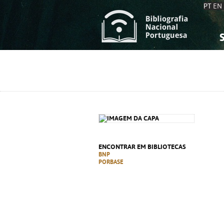
PT
EN
S
S
C
C
C
C
A
A
ENCONTRAR EM BIBLIOTECAS
BNP
PORBASE