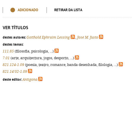
ADICIONADO
RETIRAR DA LISTA
VER TÍTULOS
destes autores:
Gotthold Ephraim Lessing
,
José M. Justo
destes temas:
111.85
(filosofia, psicologia, ...)
7.01
(arte, arquitectura, jogos, desporto, ...)
821.124-1.09
(poesia, teatro, romance, banda desenhada, filologia, ...)
821.14'02-1.09
deste editor:
Antígona