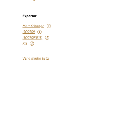
Exportar
MarcXchange
ISO2709
ISO2709(ISIS)
RIS
Ver a minha lista