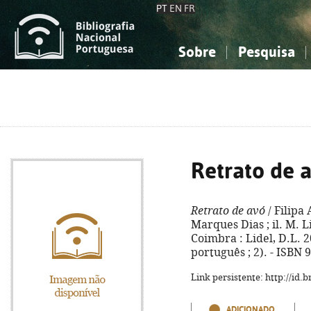
PT
EN
FR
Sobre
Pesquisa
Sobre a Bibliografia Nacional
Simples
Conhecimento, Informação...
Conhecimento, Informação...
Combinada
A
Ciências sociais...
Ciências sociais...
Arte, desporto...
Arte, desporto...
Retrato de 
Retrato de avó
/ Filipa
Marques Dias ; il. M. Li
Coimbra : Lidel, D.L. 200
português ; 2). - ISBN
Link persistente: http://id
ADICIONADO