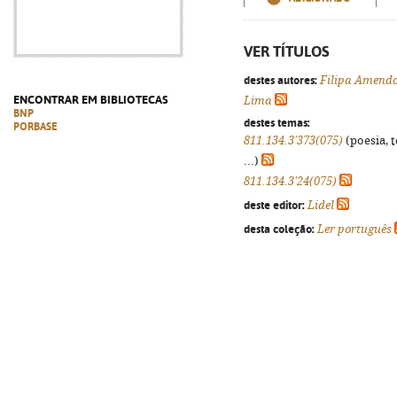
VER TÍTULOS
destes autores:
Filipa Amendo
ENCONTRAR EM BIBLIOTECAS
Lima
BNP
destes temas:
PORBASE
811.134.3'373(075)
(poesia, 
...)
811.134.3'24(075)
deste editor:
Lidel
desta coleção:
Ler português