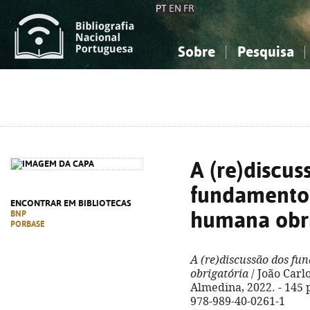
PT
EN
FR
Sobre
Pesquisa
Sobre a Bibliografia Nacional
Simples
Conhecimento, Informação...
Conhecimento, Informação...
Combinada
A
Ciências sociais...
Ciências sociais...
Arte, desporto...
Arte, desporto...
A (re)discus
fundamento
ENCONTRAR EM BIBLIOTECAS
humana obri
BNP
PORBASE
A (re)discussão dos f
obrigatória
/ João Carl
Almedina, 2022. - 145 p.
978-989-40-0261-1