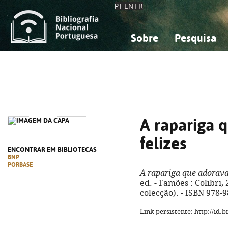
PT
EN
FR
Sobre
Pesquisa
Sobre a Bibliografia Nacional
Simples
Conhecimento, Informação...
Conhecimento, Informação...
Combinada
A
Ciências sociais...
Ciências sociais...
Arte, desporto...
Arte, desporto...
A rapariga q
felizes
ENCONTRAR EM BIBLIOTECAS
BNP
PORBASE
A rapariga que adorava 
ed. - Famões : Colibri, 2
colecção). - ISBN 978-
Link persistente: http://id