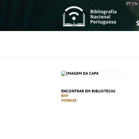
PT
EN
S
S
C
C
C
C
A
A
ENCONTRAR EM BIBLIOTECAS
BNP
PORBASE