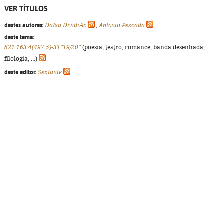
VER TÍTULOS
destes autores:
DaÏsa DrndiÂc
,
António Pescada
deste tema:
821.163.4(497.5)-31"19/20"
(poesia, teatro, romance, banda desenhada,
filologia, ...)
deste editor:
Sextante