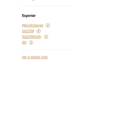
Exportar
MarcXchange
ISO2709
ISO2709(ISIS)
RIS
Ver a minha lista