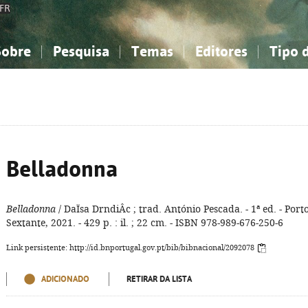
FR
Sobre
Pesquisa
Temas
Editores
Tipo 
obre a Bibliografia Nacional
imples
onhecimento, Informação...
onhecimento, Informação...
Combinada
A minha lista
Como utilizar
Filosofia, psicologia...
Filosofia, psicologia...
Perguntas frequente
iências sociais...
iências sociais...
Ciências exatas e naturais...
Ciências exatas e naturais...
rte, desporto...
rte, desporto...
Literatura, linguística...
Literatura, linguística...
Belladonna
Belladonna
/ DaÏsa DrndiÂc ; trad. António Pescada. - 1ª ed. - Porto
Sextante, 2021. - 429 p. : il. ; 22 cm. - ISBN 978-989-676-250-6
Link persistente: http://id.bnportugal.gov.pt/bib/bibnacional/2092078
ADICIONADO
RETIRAR DA LISTA