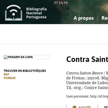
PT
EN
FR
A propos
Re
La Bibliographie Nationale
Simple
Connaissance, Information...
Connaissance, Information...
Avancée
Mes 
Sciences sociales...
Sciences sociales...
Arts, sport...
Arts, sport...
Contra Sain
TROUVER EN BIBLIOTHÈQUES
Contra Sainte-Beuve
/ 
BNP
de Freitas ; introd. M
PORBASE
Universidade de Lisboa, 
Tít. orig.: Contre Sain
Lien persistant: http://id.
AJOUTÉÉ
DÉ