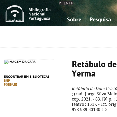
PT
EN
FR
Sobre
Pesquisa
Sobre a Bibliografia Nacional
Simples
Conhecimento, Informação...
Conhecimento, Informação...
Combinada
A
Ciências sociais...
Ciências sociais...
Arte, desporto...
Arte, desporto...
Retábulo de
Yerma
ENCONTRAR EM BIBLIOTECAS
BNP
PORBASE
Retábulo de Dom Crist
; trad. Jorge Silva Melo
cop. 2021. - 83, [9] p. 
teatro ; 151). - Tít. or
978-989-53130-1-3