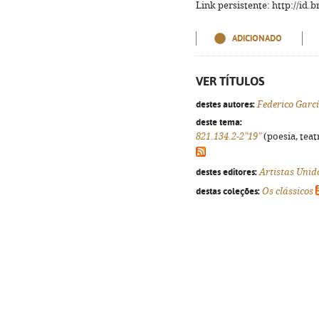
Link persistente: http://id
ADICIONADO
VER TÍTULOS
destes autores:
Federico Garc
deste tema:
821.134.2-2"19"
(poesia, teat
destes editores:
Artistas Unid
destas coleções:
Os clássicos