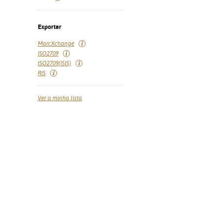
Exportar
MarcXchange
ISO2709
ISO2709(ISIS)
RIS
Ver a minha lista