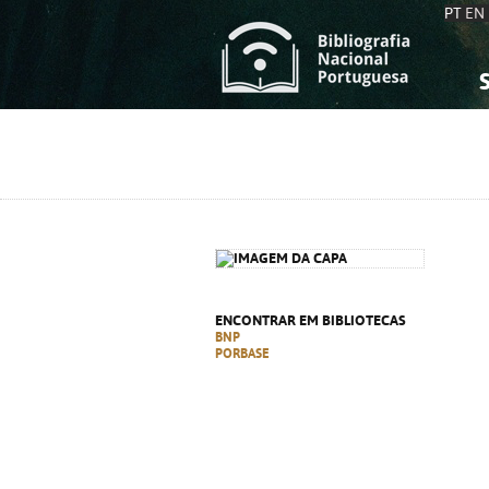
PT
EN
S
S
C
C
C
C
A
A
ENCONTRAR EM BIBLIOTECAS
BNP
PORBASE