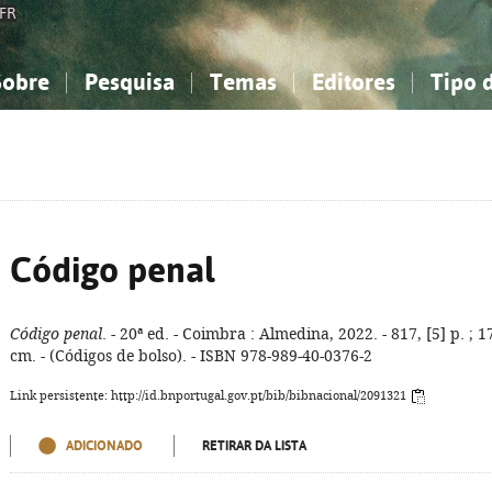
FR
Sobre
Pesquisa
Temas
Editores
Tipo 
obre a Bibliografia Nacional
imples
onhecimento, Informação...
onhecimento, Informação...
Combinada
A minha lista
Como utilizar
Filosofia, psicologia...
Filosofia, psicologia...
Perguntas frequente
iências sociais...
iências sociais...
Ciências exatas e naturais...
Ciências exatas e naturais...
rte, desporto...
rte, desporto...
Literatura, linguística...
Literatura, linguística...
Código penal
Código penal
. - 20ª ed. - Coimbra : Almedina, 2022. - 817, [5] p. ; 1
cm. - (Códigos de bolso). - ISBN 978-989-40-0376-2
Link persistente: http://id.bnportugal.gov.pt/bib/bibnacional/2091321
ADICIONADO
RETIRAR DA LISTA