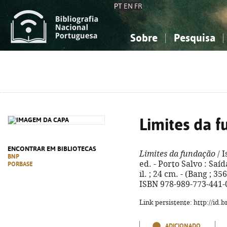
PT
EN
FR
Sobre
Pesquisa
Sobre a Bibliografia Nacional
Simples
Conhecimento, Informação...
Conhecimento, Informação...
Combinada
A
Ciências sociais...
Ciências sociais...
Arte, desporto...
Arte, desporto...
Limites da 
ENCONTRAR EM BIBLIOTECAS
Limites da fundação
/ I
BNP
ed. - Porto Salvo : Saíd
PORBASE
il. ; 24 cm. - (Bang ; 35
ISBN 978-989-773-441-
Link persistente: http://id
ADICIONADO