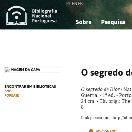
PT
EN
FR
Sobre
Pesquisa
Sobre a Bibliografia Nacional
Simples
Conhecimento, Informação...
Conhecimento, Informação...
Combinada
A
Ciências sociais...
Ciências sociais...
Arte, desporto...
Arte, desporto...
O segredo d
ENCONTRAR EM BIBLIOTECAS
O segredo de Dior
/ Nat
BNP
Guerra. - 1ª ed. - Porto 
PORBASE
24 cm. - Tít. orig.: Th
8
Link persistente: http://id
ADICIONADO