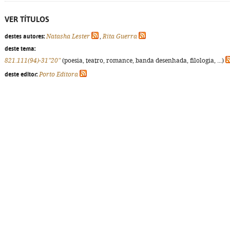
VER TÍTULOS
destes autores:
Natasha Lester
,
Rita Guerra
deste tema:
821.111(94)-31"20"
(poesia, teatro, romance, banda desenhada, filologia, ...)
deste editor:
Porto Editora