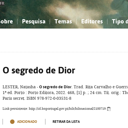
FR
Sobre
Pesquisa
Temas
Editores
Tipo 
obre a Bibliografia Nacional
imples
onhecimento, Informação...
onhecimento, Informação...
Combinada
A minha lista
Como utilizar
Filosofia, psicologia...
Filosofia, psicologia...
Perguntas frequente
iências sociais...
iências sociais...
Ciências exatas e naturais...
Ciências exatas e naturais...
rte, desporto...
rte, desporto...
Literatura, linguística...
Literatura, linguística...
O segredo de Dior
LESTER, Natasha -
O segredo de Dior
. Trad. Rita Carvalho e Guerr
1ª ed. Porto : Porto Editora, 2022. 468, [1] p. ; 24 cm. Tít. orig.: Th
Paris secret. ISBN 978-972-0-03531-8
Link persistente: http://id.bnportugal.gov.pt/bib/bibnacional/2100719
ADICIONADO
RETIRAR DA LISTA