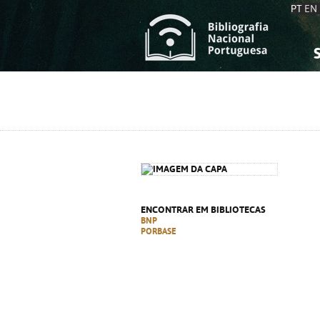
PT
EN
S
S
C
C
C
C
A
A
ENCONTRAR EM BIBLIOTECAS
BNP
PORBASE