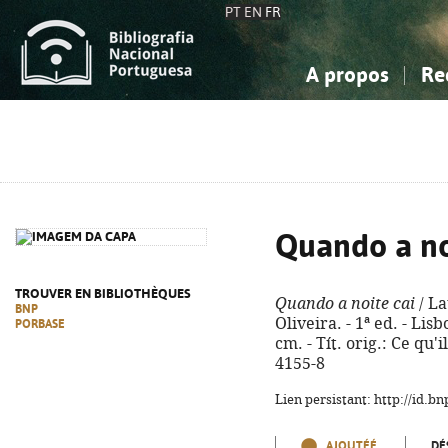
PT
EN
FR
A propos
Re
La Bibliographie Nationale
Simple
Connaissance, Information...
Connaissance, Information...
Avancée
Mes 
Sciences sociales...
Sciences sociales...
Arts, sport...
Arts, sport...
Quando a no
TROUVER EN BIBLIOTHÈQUES
Quando a noite cai
/ La
BNP
Oliveira. - 1ª ed. - Lisb
PORBASE
cm. - Tít. orig.: Ce qu'
4155-8
Lien persistant: http://id.
AJOUTÉÉ
DÉ