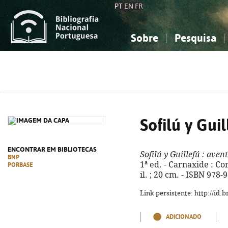
PT
EN
FR
Sobre
Pesquisa
Sobre a Bibliografia Nacional
Simples
Conhecimento, Informação...
Conhecimento, Informação...
Combinada
A
Ciências sociais...
Ciências sociais...
Arte, desporto...
Arte, desporto...
Sofilú y Guil
ENCONTRAR EM BIBLIOTECAS
Sofilú y Guillefú
: aven
BNP
1ª ed. - Carnaxide : Cor
PORBASE
il. ; 20 cm. - ISBN 978
Link persistente: http://id
ADICIONADO