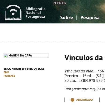
PT
EN
FR
Sobre
Pesquisa
Sobre a Bibliografia Nacional
Simples
Conhecimento, Informação...
Conhecimento, Informação...
Combinada
A
Ciências sociais...
Ciências sociais...
Arte, desporto...
Arte, desporto...
Vínculos da 
ENCONTRAR EM BIBLIOTECAS
Vínculos da vida...
: 56
BNP
Pereira. - 1ª ed. - [S.l.]
PORBASE
20 cm. - ISBN 978-989-
Link persistente: http://id
ADICIONADO