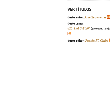
VER TÍTULOS
deste autor:
Arlette Pereira
deste tema:
821.134.3-1"20"
(poesia, teat
deste editor:
Poesia Fã Clube