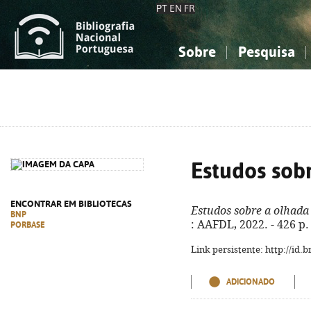
PT
EN
FR
Sobre
Pesquisa
Sobre a Bibliografia Nacional
Simples
Conhecimento, Informação...
Conhecimento, Informação...
Combinada
A
Ciências sociais...
Ciências sociais...
Arte, desporto...
Arte, desporto...
Estudos sobr
ENCONTRAR EM BIBLIOTECAS
Estudos sobre a olhada 
BNP
: AAFDL, 2022. - 426 p.
PORBASE
Link persistente: http://id
ADICIONADO