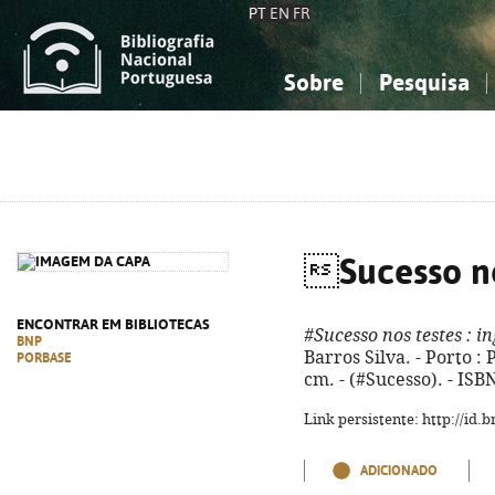
PT
EN
FR
Sobre
Pesquisa
Sobre a Bibliografia Nacional
Simples
Conhecimento, Informação...
Conhecimento, Informação...
Combinada
A
Ciências sociais...
Ciências sociais...
Arte, desporto...
Arte, desporto...
Sucesso no
ENCONTRAR EM BIBLIOTECAS
#Sucesso nos testes
: in
BNP
Barros Silva. - Porto : P
PORBASE
cm. - (#Sucesso). - IS
Link persistente: http://id
ADICIONADO