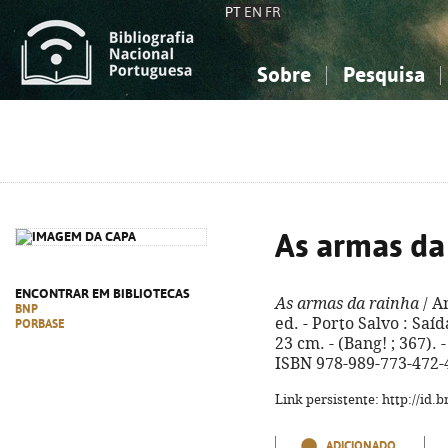
PT
EN
FR
Sobre
Pesquisa
Sobre a Bibliografia Nacional
Simples
Conhecimento, Informação...
Conhecimento, Informação...
Combinada
A
Ciências sociais...
Ciências sociais...
Arte, desporto...
Arte, desporto...
As armas da
ENCONTRAR EM BIBLIOTECAS
As armas da rainha
/ An
BNP
ed. - Porto Salvo : Saíd
PORBASE
23 cm. - (Bang! ; 367). 
ISBN 978-989-773-472-
Link persistente: http://id
ADICIONADO