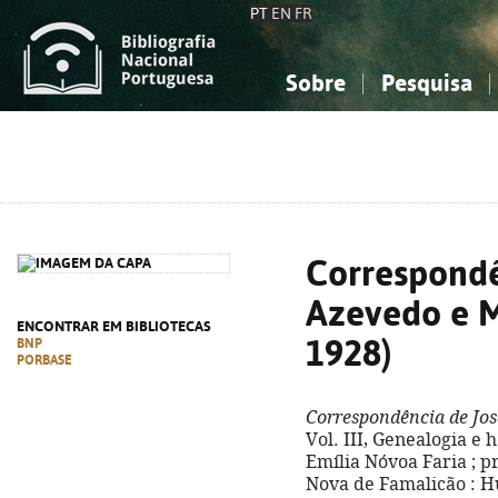
PT
EN
FR
Sobre
Pesquisa
Sobre a Bibliografia Nacional
Simples
Conhecimento, Informação...
Conhecimento, Informação...
Combinada
A
Ciências sociais...
Ciências sociais...
Arte, desporto...
Arte, desporto...
Correspondê
Azevedo e M
ENCONTRAR EM BIBLIOTECAS
1928)
BNP
PORBASE
Correspondência de Jos
Vol. III, Genealogia e h
Emília Nóvoa Faria ; pr
Nova de Famalicão : Húmu