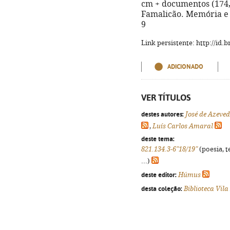
cm + documentos (174, [
Famalicão. Memória e 
9
Link persistente: http://id
ADICIONADO
VER TÍTULOS
destes autores:
José de Azeve
,
Luís Carlos Amaral
deste tema:
821.134.3-6"18/19"
(poesia, t
...)
deste editor:
Húmus
desta coleção:
Biblioteca Vil