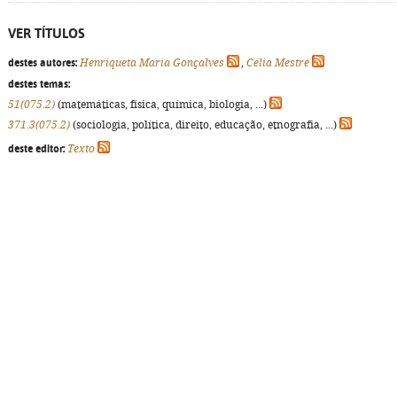
VER TÍTULOS
destes autores:
Henriqueta Maria Gonçalves
,
Célia Mestre
destes temas:
51(075.2)
(matemáticas, física, química, biologia, ...)
371.3(075.2)
(sociologia, política, direito, educação, etnografia, ...)
deste editor:
Texto