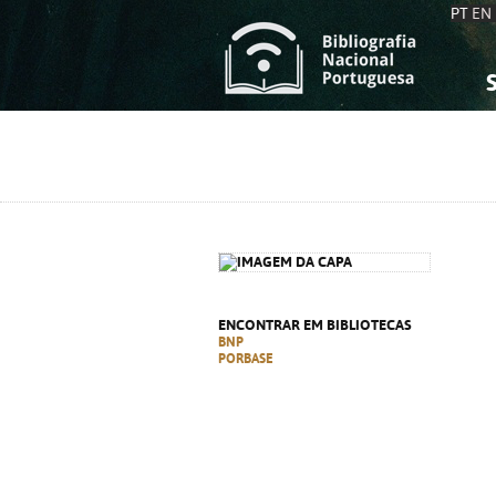
PT
EN
S
S
C
C
C
C
A
A
ENCONTRAR EM BIBLIOTECAS
BNP
PORBASE