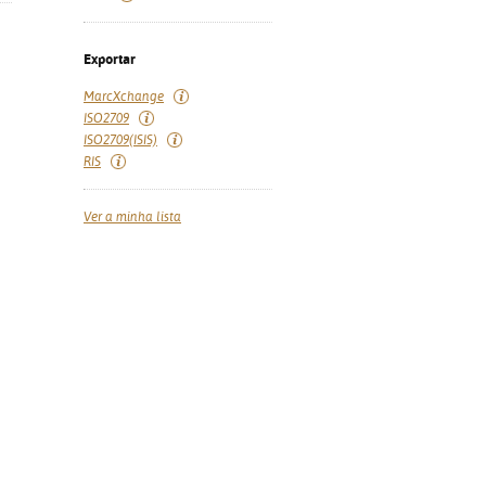
Exportar
MarcXchange
ISO2709
ISO2709(ISIS)
RIS
Ver a minha lista