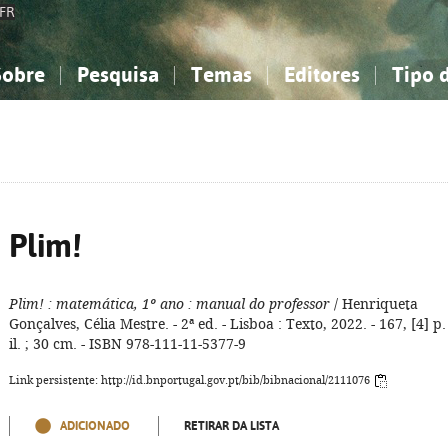
FR
Sobre
Pesquisa
Temas
Editores
Tipo 
obre a Bibliografia Nacional
imples
onhecimento, Informação...
onhecimento, Informação...
Combinada
A minha lista
Como utilizar
Filosofia, psicologia...
Filosofia, psicologia...
Perguntas frequente
iências sociais...
iências sociais...
Ciências exatas e naturais...
Ciências exatas e naturais...
rte, desporto...
rte, desporto...
Literatura, linguística...
Literatura, linguística...
Plim!
Plim!
: matemática, 1º ano
: manual do professor
/ Henriqueta
Gonçalves, Célia Mestre. - 2ª ed. - Lisboa : Texto, 2022. - 167, [4] p. 
il. ; 30 cm. - ISBN 978-111-11-5377-9
Link persistente: http://id.bnportugal.gov.pt/bib/bibnacional/2111076
ADICIONADO
RETIRAR DA LISTA