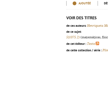
AJOUTÉÉ
DÉ
VOIR DES TITRES
de ces auteurs:
Henriqueta Ma
de ce sujet:
51(075.2)
(matemáticas, física
de cet éditeur :
Texto
de cette collection / série :
Pli