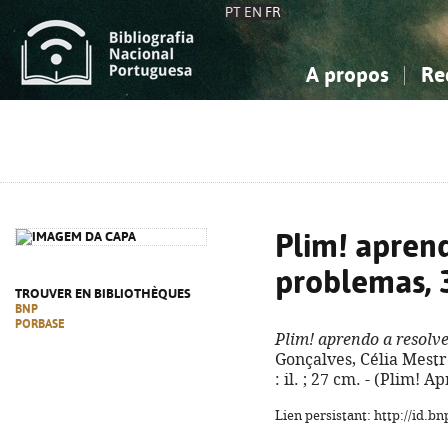
PT
EN
FR
A propos
Re
La Bibliographie Nationale
Simple
Connaissance, Information...
Connaissance, Information...
Avancée
Mes 
Sciences sociales...
Sciences sociales...
Arts, sport...
Arts, sport...
Plim! aprend
problemas, 
TROUVER EN BIBLIOTHÈQUES
BNP
PORBASE
Plim! aprendo a resolv
Gonçalves, Célia Mestre. 
: il. ; 27 cm. - (Plim! 
Lien persistant: http://id.